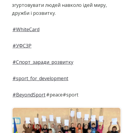
згуртовувати людей навколо ідей миру,
дружби і розвитку.
#WhiteCard
#УФСЗР
#Спорт_заради_розвитку
#sport_for_development
#BeyondSport
#peace#sport