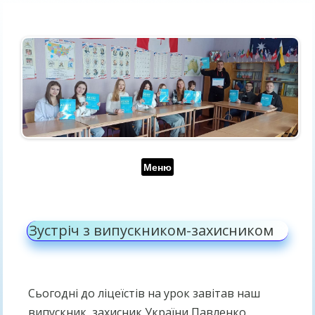
Перейти до контенту
Меню
Зустріч з випускником-захисником
Сьогодні до ліцеїстів на урок завітав наш
випускник, захисник України Павленко