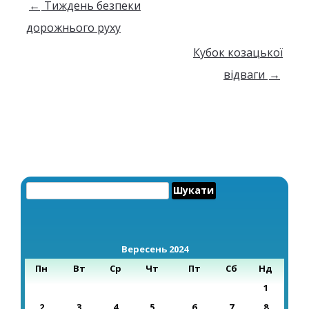
Навігація по запису
←
Тиждень безпеки
дорожнього руху
Кубок козацької
відваги
→
Пошук:
Вересень 2024
Пн
Вт
Ср
Чт
Пт
Сб
Нд
1
2
3
4
5
6
7
8