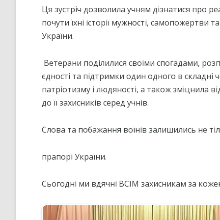
”НА ШЛЯХУ ДО ШКОЛИ ДІЄВ
Ця зустріч дозволила учням дізнатися про ре
ДЕМОКРАТІЇ”
почути їхні історії мужності, самопожертви т
ПІДВИЩЕННЯ КВАЛІФІКАЦІЇ
України.
ПЕДАГОГІВ
ВИБІР ПІДРУЧНИКІВ
Ветерани поділилися своїми спогадами, розп
єдності та підтримки один одного в складні 
ПОРЯДОК ЗАРАХУВАННЯ ДО
патріотизму і людяності, а також зміцнила ві
ЛІЦЕЮ/НАЯВНІСТЬ ВІЛЬНИХ
МІСЦЬ/ІНДИВІДУАЛЬНА ФОР
до її захисників серед учнів.
НАВЧАННЯ
Слова та побажання воїнів залишились не тіль
прапорі України.
Сьогодні ми вдячні ВСІМ захисникам за коже