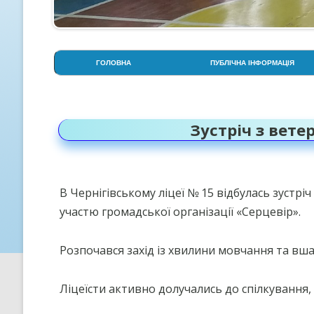
ГОЛОВНА
ПУБЛІЧНА ІНФОРМАЦІЯ
АДМІНІСТРАЦІЯ
СТОРІНКА ПСИХОЛОГА
Зустріч з вет
СТРУКТУРА НАВЧАЛЬНОГО
РОКУ
УСТАНОВЧІ ДОКУМЕНТИ
В Чернігівському ліцеї № 15 відбулась зустрі
ОСВІТНЯ ПРОГРАМА ЛІЦЕЮ
участю громадської організації «Серцевір».
ПРОЗОРІСТЬ НА ІНФОРМАЦІ
ВІДКРИТІСТЬ
Розпочався захід із хвилини мовчання та вша
КРИТЕРІЇ, ПРАВИЛА ТА
ПРОЦЕДУРИ ОЦІНЮВАННЯ
Ліцеїсти активно долучались до спілкування,
СТРАТЕГІЯ РОЗВИТКУ ЛІЦЕ