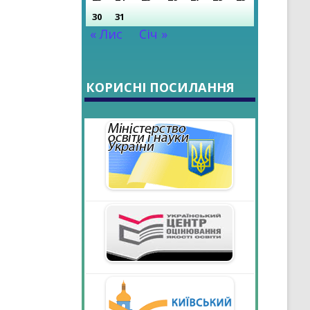
30
31
« Лис
Січ »
КОРИСНІ ПОСИЛАННЯ