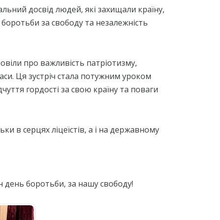
САЙТ ОСВІТНЬОГО
ОЇ
альний досвід людей, які захищали країну,
ОМБУДСМЕНА
ПОРАДИ ЩОДО БУЛІНГУ ТА
а боротьби за свободу та незалежність
КІБЕРБУЛІНГУ
КУДИ ЗВЕРНУТИСЬ ПО
ПОРАДИ УЧНЯМ ЩОДО
ДОПОМОГУ?
ПРОТИДІЇ БУЛІНГУ
ЯК ВРЯТУВАТИ ДИТИНУ ВІД
КОМП’ЮТЕРНОЇ ЗАЛЕЖНОСТІ
ОРГАНІЗАЦІЇ ТА УСТАНОВИ, ДО
овіли про важливість патріотизму,
ЯКИХ СЛІД ЗВЕРНУТИСЬ У
часи. Ця зустріч стала потужним уроком
ВИПАДКУ НАСИЛЬСТВА
дчуття гордості за свою країну та поваги
ЧАТ-БОТ “СТОПНАРКОТИК”
МА
ки в серцях ліцеїстів, а і на державному
н день боротьби, за нашу свободу!