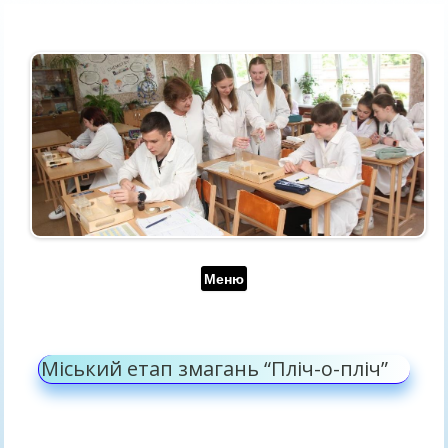
Перейти до контенту
Меню
Міський етап змагань “Пліч-о-пліч”