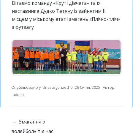
Вітаємо команду «Круті дівчата» та їх
наставника Дудко Тетяну із зайнятим ІІ
місцем у міському етапі змагань «Пліч-о-пліч»
з футзалу
Опубліковано у
Uncategorized
о
26 Січня, 2025
Автор:
admin
.
Навігація по запису
←
Змагання з
волейболу під час