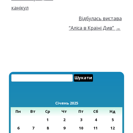
канікул
Відбулась вистава
“Аліса в Країні Див”
→
Пошук:
Січень 2025
Пн
Вт
Ср
Чт
Пт
Сб
Нд
1
2
3
4
5
6
7
8
9
10
11
12