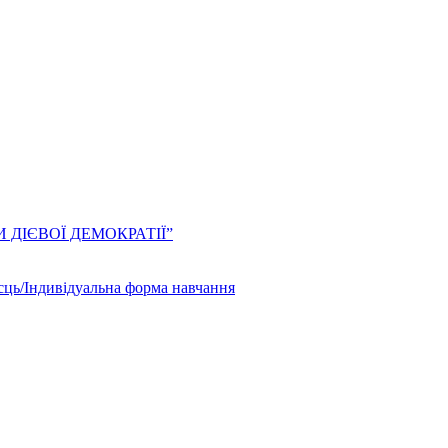
ЛИ ДІЄВОЇ ДЕМОКРАТІЇ”
сць/Індивідуальна форма навчання