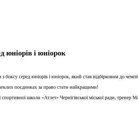
д юніорів і юніорок
з боксу серед юніорів і юніорок, який став відбірковим до чемпіо
апеклих поєдинках за право стати найкращими!
спортивної школи «Атлет» Чернігівської міської ради, тренер М