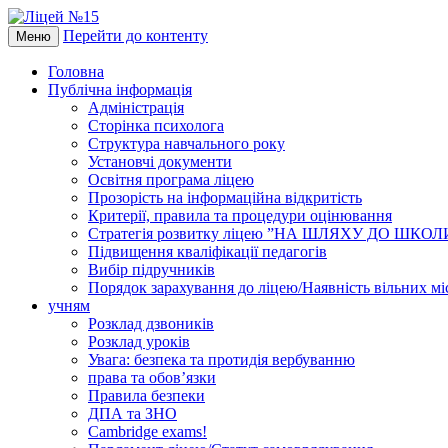
Перейти до контенту
Меню
Головна
Публічна інформація
Адміністрація
Сторінка психолога
Структура навчального року
Установчі документи
Освітня програма ліцею
Прозорість на інформаційна відкритість
Критерії, правила та процедури оцінювання
Стратегія розвитку ліцею ”НА ШЛЯХУ ДО ШКО
Підвищення кваліфікації педагогів
Вибір підручників
Порядок зарахування до ліцею/Наявність вільних мі
учням
Розклад дзвоників
Розклад уроків
Увага: безпека та протидія вербуванню
права та обов’язки
Правила безпеки
ДПА та ЗНО
Cambridge exams!