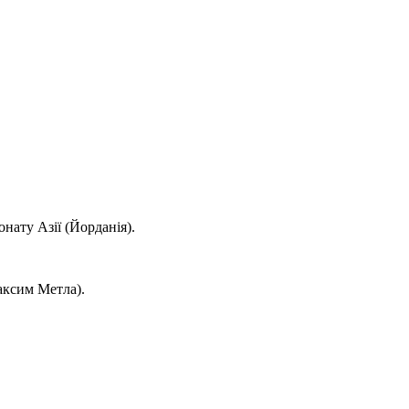
нату Азії (Йорданія).
аксим Метла).