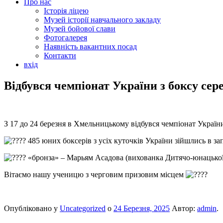
Про нас
Історія ліцею
Музей історії навчального закладу
Музей бойової слави
Фотогалерея
Наявність вакантних посад
Контакти
вхід
Відбувся чемпіонат України з боксу сере
З 17 до 24 березня в Хмельницькому відбувся чемпіонат України 
485 юних боксерів з усіх куточків України зійшлись в з
«бронза» – Марьям Асадова (вихованка Дитячо-юнацької 
Вітаємо нашу ученицю з черговим призовим місцем
Опубліковано у
Uncategorized
о
24 Березня, 2025
Автор:
admin
.