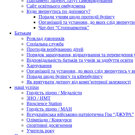
Парламент ліцею/Статут самоврядування
Сайт освітнього омбудсмена
Куди звернутись по допомогу?
Поради учням щодо протидії булінгу
Організації та установи, до яких слід звернут
Чат-бот “Стопнаркотик”
Батькам
Розклад дзвоників
Соціальна служба
Протидія вербуванню дітей
Порядок зарахування, відрахування та переведення 
Відповідальність батьків та учнів за здобуття освіти
Харчування
Організації та установи, до яких слід звернутись у 
Поради щодо булінгу та кібербулінгу
Як врятувати дитину від комп’ютерної залежності
наші успіхи
Гордість ліцею / Медалісти
ЗНО / НМТ
Bioscience Station
Гордість ліцею / МАН
Всеукраїнська військово-патріотична Гра “ДЖУРА”
Олімпіади / Конкурси
спортивні досягнення
Учитель року