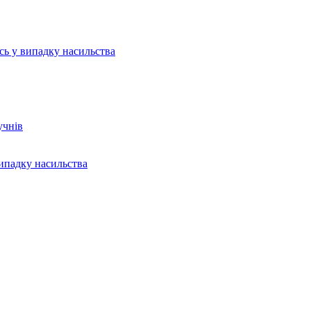
ись у випадку насильства
учнів
випадку насильства