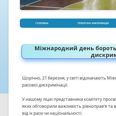
ГОЛОВНА
ПУБЛІЧНА ІНФОРМАЦІЯ
АДМІНІСТРАЦІЯ
СТОРІНКА ПСИХОЛОГА
Міжнародний день боротьб
СТРУКТУРА НАВЧАЛЬНОГО
дискрим
РОКУ
УСТАНОВЧІ ДОКУМЕНТИ
ОСВІТНЯ ПРОГРАМА ЛІЦЕЮ
Щорічно, 21 березня, у світі відзначають Мі
расової дискримінації.
ПРОЗОРІСТЬ НА ІНФОРМАЦІ
ВІДКРИТІСТЬ
У нашому ліцеї представники комітету просві
КРИТЕРІЇ, ПРАВИЛА ТА
ПРОЦЕДУРИ ОЦІНЮВАННЯ
яких обговорили важливість рівноправ’я та 
від їх раси чи національності.
СТРАТЕГІЯ РОЗВИТКУ ЛІЦЕ