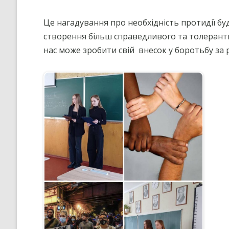
”НА ШЛЯХУ ДО ШКОЛИ ДІЄВ
ДЕМОКРАТІЇ”
Це нагадування про необхідність протидії бу
створення більш справедливого та толерантн
ПІДВИЩЕННЯ КВАЛІФІКАЦІЇ
ПЕДАГОГІВ
нас може зробити свій
внесок у боротьбу за 
ВИБІР ПІДРУЧНИКІВ
ПОРЯДОК ЗАРАХУВАННЯ ДО
ЛІЦЕЮ/НАЯВНІСТЬ ВІЛЬНИХ
МІСЦЬ/ІНДИВІДУАЛЬНА ФОР
НАВЧАННЯ