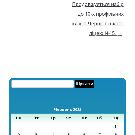
Продовжується набір
до 10-х профільних
класів Чернігівського
ліцею №15.
→
Пошук:
Червень 2025
Пн
Вт
Ср
Чт
Пт
Сб
Нд
1
2
3
4
5
6
7
8