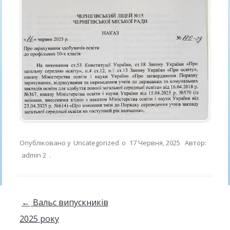
Опубліковано у
Uncategorized
о
17 Червня, 2025
Автор:
admin 2
.
Навігація по запису
←
Вальс випускників
2025 року