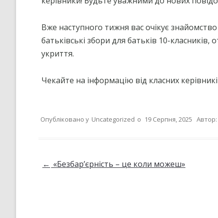
керівники! Будьте уважними до нових повідо
КРИТЕРІЇ, ПРАВИЛА ТА
ПРОЦЕДУРИ ОЦІНЮВАННЯ
Вже наступного тижня вас очікує знайомство 
батьківські збори для батьків 10-класників,
СТРАТЕГІЯ РОЗВИТКУ ЛІЦЕ
”НА ШЛЯХУ ДО ШКОЛИ ДІЄВ
укриття.
ДЕМОКРАТІЇ”
ПІДВИЩЕННЯ КВАЛІФІКАЦІЇ
Чекайте на інформацію від класних керівникі
ПЕДАГОГІВ
ВИБІР ПІДРУЧНИКІВ
Опубліковано у
Uncategorized
о
19 Серпня, 2025
Автор
ПОРЯДОК ЗАРАХУВАННЯ ДО
ЛІЦЕЮ/НАЯВНІСТЬ ВІЛЬНИХ
МІСЦЬ/ІНДИВІДУАЛЬНА ФОР
НАВЧАННЯ
Навігація по запису
←
«Безбар’єрність – це коли можеш»