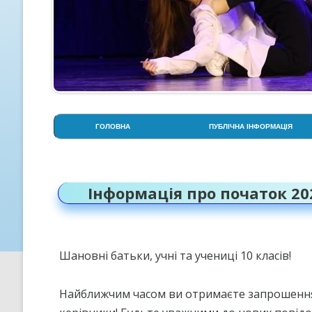
ГОЛОВНА
ПУБЛІЧНА ІНФОРМАЦІЯ
АДМІНІСТРАЦІЯ
СТОРІНКА ПСИХОЛОГА
Інформація про початок 20
СТРУКТУРА НАВЧАЛЬНОГО
РОКУ
УСТАНОВЧІ ДОКУМЕНТИ
Шановні батьки, учні та учениці 10 класів!
ОСВІТНЯ ПРОГРАМА ЛІЦЕЮ
Найближчим часом ви отримаєте запрошення в
ПРОЗОРІСТЬ НА ІНФОРМАЦІ
ВІДКРИТІСТЬ