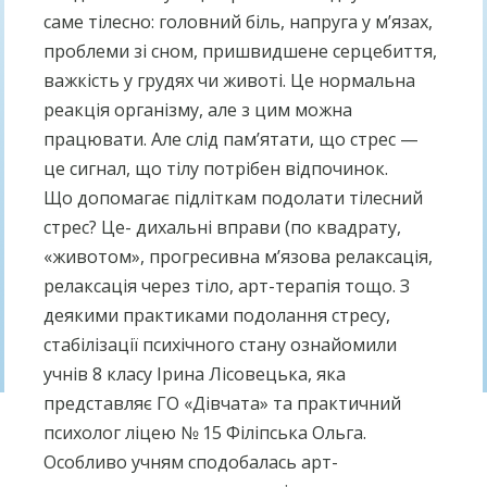
саме тілесно: головний біль, напруга у м’язах,
проблеми зі сном, пришвидшене серцебиття,
важкість у грудях чи животі. Це нормальна
реакція організму, але з цим можна
працювати. Але слід пам’ятати, що стрес —
це сигнал, що тілу потрібен відпочинок.
Що допомагає підліткам подолати тілесний
стрес? Це- дихальні вправи (по квадрату,
«животом», прогресивна м’язова релаксація,
релаксація через тіло, арт-терапія тощо. З
деякими практиками подолання стресу,
стабілізації психічного стану ознайомили
учнів 8 класу Ірина Лісовецька, яка
представляє ГО «Дівчата» та практичний
психолог ліцею № 15 Філіпська Ольга.
Особливо учням сподобалась арт-