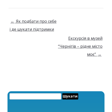
Навігація по запису
←
Як подбати про себе
і де шукати підтримки
Екскурсія в музей
“Чернігів – рідне місто
моє”
→
Пошук: