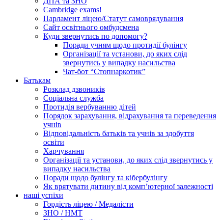
ДПА та ЗНО
Cambridge exams!
Парламент ліцею/Статут самоврядування
Сайт освітнього омбудсмена
Куди звернутись по допомогу?
Поради учням щодо протидії булінгу
Організації та установи, до яких слід
звернутись у випадку насильства
Чат-бот “Стопнаркотик”
Батькам
Розклад дзвоників
Соціальна служба
Протидія вербуванню дітей
Порядок зарахування, відрахування та переведення
учнів
Відповідальність батьків та учнів за здобуття
освіти
Харчування
Організації та установи, до яких слід звернутись у
випадку насильства
Поради щодо булінгу та кібербулінгу
Як врятувати дитину від комп’ютерної залежності
наші успіхи
Гордість ліцею / Медалісти
ЗНО / НМТ