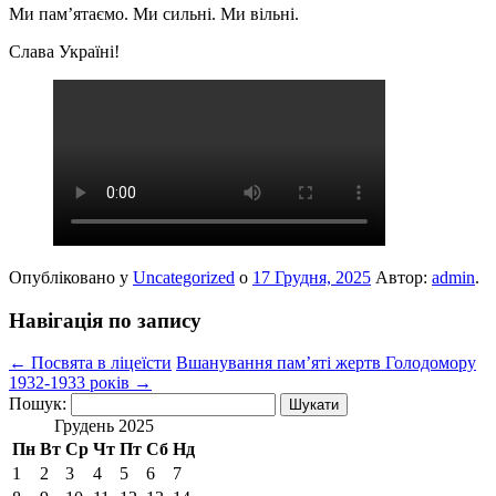
Ми пам’ятаємо. Ми сильні. Ми вільні.
Слава Україні!
Опубліковано у
Uncategorized
о
17 Грудня, 2025
Автор:
admin
.
Навігація по запису
←
Посвята в ліцеїсти
Вшанування пам’яті жертв Голодомору
1932-1933 років
→
Пошук:
Грудень 2025
Пн
Вт
Ср
Чт
Пт
Сб
Нд
1
2
3
4
5
6
7