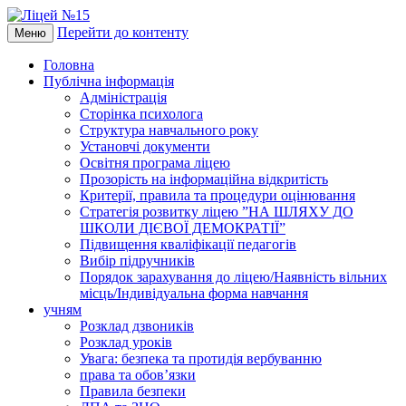
Перейти до контенту
Меню
Головна
Публічна інформація
Адміністрація
Сторінка психолога
Структура навчального року
Установчі документи
Освітня програма ліцею
Прозорість на інформаційна відкритість
Критерії, правила та процедури оцінювання
Стратегія розвитку ліцею ”НА ШЛЯХУ ДО
ШКОЛИ ДІЄВОЇ ДЕМОКРАТІЇ”
Підвищення кваліфікації педагогів
Вибір підручників
Порядок зарахування до ліцею/Наявність вільних
місць/Індивідуальна форма навчання
учням
Розклад дзвоників
Розклад уроків
Увага: безпека та протидія вербуванню
права та обов’язки
Правила безпеки