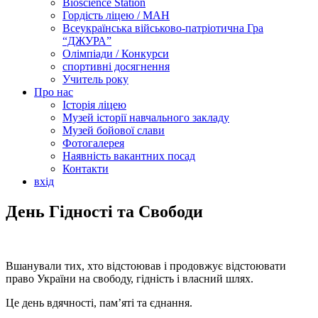
Bioscience Station
Гордість ліцею / МАН
Всеукраїнська військово-патріотична Гра
“ДЖУРА”
Олімпіади / Конкурси
спортивні досягнення
Учитель року
Про нас
Історія ліцею
Музей історії навчального закладу
Музей бойової слави
Фотогалерея
Наявність вакантних посад
Контакти
вхід
День Гідності та Свободи
Вшанували тих, хто відстоював і продовжує відстоювати
право України на свободу, гідність і власний шлях.
Це день вдячності, пам’яті та єднання.