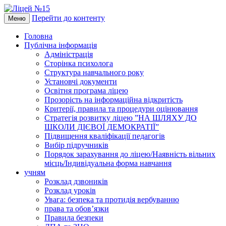
Перейти до контенту
Меню
Головна
Публічна інформація
Адміністрація
Сторінка психолога
Структура навчального року
Установчі документи
Освітня програма ліцею
Прозорість на інформаційна відкритість
Критерії, правила та процедури оцінювання
Стратегія розвитку ліцею ”НА ШЛЯХУ ДО
ШКОЛИ ДІЄВОЇ ДЕМОКРАТІЇ”
Підвищення кваліфікації педагогів
Вибір підручників
Порядок зарахування до ліцею/Наявність вільних
місць/Індивідуальна форма навчання
учням
Розклад дзвоників
Розклад уроків
Увага: безпека та протидія вербуванню
права та обов’язки
Правила безпеки