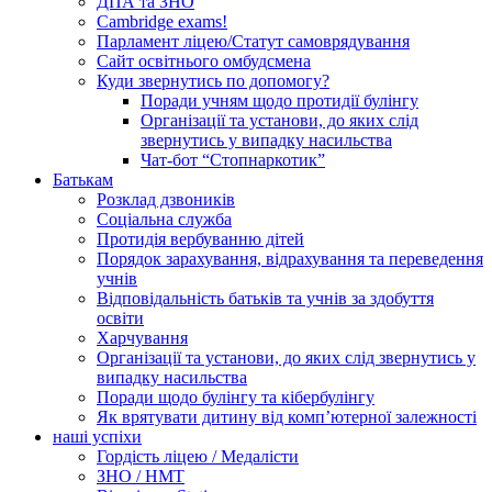
ДПА та ЗНО
Cambridge exams!
Парламент ліцею/Статут самоврядування
Сайт освітнього омбудсмена
Куди звернутись по допомогу?
Поради учням щодо протидії булінгу
Організації та установи, до яких слід
звернутись у випадку насильства
Чат-бот “Стопнаркотик”
Батькам
Розклад дзвоників
Соціальна служба
Протидія вербуванню дітей
Порядок зарахування, відрахування та переведення
учнів
Відповідальність батьків та учнів за здобуття
освіти
Харчування
Організації та установи, до яких слід звернутись у
випадку насильства
Поради щодо булінгу та кібербулінгу
Як врятувати дитину від комп’ютерної залежності
наші успіхи
Гордість ліцею / Медалісти
ЗНО / НМТ