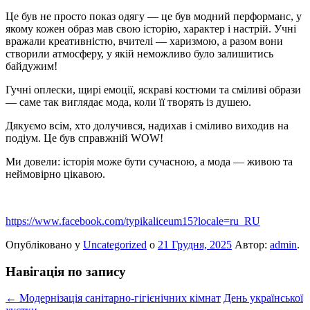
Це був не просто показ одягу — це був модний перформанс, у
якому кожен образ мав свою історію, характер і настрій. Учні
вражали креативністю, вчителі — харизмою, а разом вони
створили атмосферу, у якій неможливо було залишитись
байдужим!
Гучні оплески, щирі емоції, яскраві костюми та сміливі образи
— саме так виглядає мода, коли її творять із душею.
Дякуємо всім, хто долучився, надихав і сміливо виходив на
подіум. Це був справжній WOW!
Ми довели: історія може бути сучасною, а мода — живою та
неймовірно цікавою.
https://www.facebook.com/typikaliceum15?locale=ru_RU
Опубліковано у
Uncategorized
о
21 Грудня, 2025
Автор:
admin
.
Навігація по запису
←
Модернізація санітарно-гігієнічних кімнат
День української