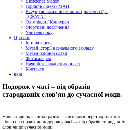
Bioscience Station
Гордість ліцею / МАН
Всеукраїнська військово-патріотична Гра
“ДЖУРА”
Олімпіади / Конкурси
спортивні досягнення
Учитель року
Про нас
Історія ліцею
Музей історії навчального закладу
Музей бойової слави
Фотогалерея
Наявність вакантних посад
Контакти
вхід
Подорож у часі – від образів
стародавніх слов’ян до сучасної моди.
Наші старшокласники разом із вчителями перетворили хол
ліцею на справжню подорож у часі — від образів стародавніх
слов’ян до сучасної моди.