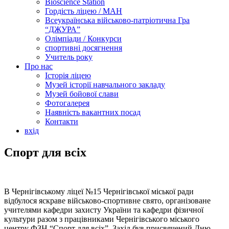
Bioscience Station
Гордість ліцею / МАН
Всеукраїнська військово-патріотична Гра
“ДЖУРА”
Олімпіади / Конкурси
спортивні досягнення
Учитель року
Про нас
Історія ліцею
Музей історії навчального закладу
Музей бойової слави
Фотогалерея
Наявність вакантних посад
Контакти
вхід
Спорт для всіх
В Чернігівському ліцеї №15 Чернігівської міської ради
відбулося яскраве військово-спортивне свято, організоване
учителями кафедри захисту України та кафедри фізичної
культури разом з працівниками Чернігівського міського
центру ФЗН “Спорт для всіх”. Захід був присвячений Дню