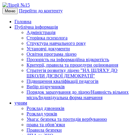
Перейти до контенту
Меню
Головна
Публічна інформація
Адміністрація
Сторінка психолога
Структура навчального року
Установчі документи
Освітня програма ліцею
Прозорість на інформаційна відкритість
Критерії, правила та процедури оцінювання
Стратегія розвитку ліцею ”НА ШЛЯХУ ДО
ШКОЛИ ДІЄВОЇ ДЕМОКРАТІЇ”
Підвищення кваліфікації педагогів
Вибір підручників
Порядок зарахування до ліцею/Наявність вільних
місць/Індивідуальна форма навчання
учням
Розклад дзвоників
Розклад уроків
Увага: безпека та протидія вербуванню
права та обов’язки
Правила безпеки