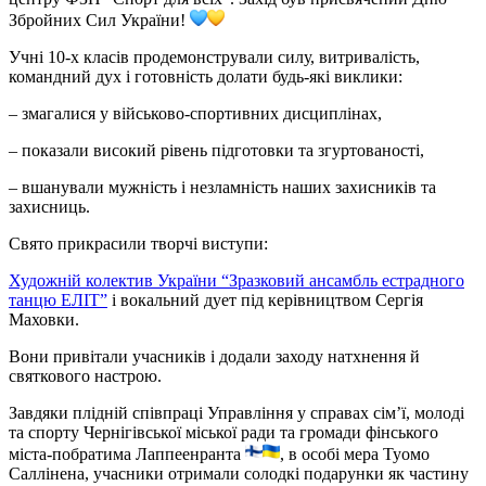
Збройних Сил України!
Учні 10-х класів продемонстрували силу, витривалість,
командний дух і готовність долати будь-які виклики:
– змагалися у військово-спортивних дисциплінах,
– показали високий рівень підготовки та згуртованості,
– вшанували мужність і незламність наших захисників та
захисниць.
Свято прикрасили творчі виступи:
Художній колектив України “Зразковий ансамбль естрадного
танцю ЕЛІТ”
і вокальний дует під керівництвом Сергія
Маховки.
Вони привітали учасників і додали заходу натхнення й
святкового настрою.
Завдяки плідній співпраці Управління у справах сім’ї, молоді
та спорту Чернігівської міської ради та громади фінського
міста-побратима Лаппеенранта
, в особі мера Туомо
Саллінена, учасники отримали солодкі подарунки як частину