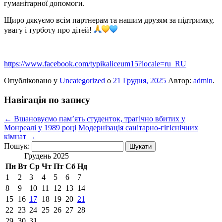
гуманітарної допомоги.
Щиро дякуємо всім партнерам та нашим друзям за підтримку,
увагу і турботу про дітей!
https://www.facebook.com/typikaliceum15?locale=ru_RU
Опубліковано у
Uncategorized
о
21 Грудня, 2025
Автор:
admin
.
Навігація по запису
←
Вшановуємо пам’ять студенток, трагічно вбитих у
Монреалі у 1989 році
Модернізація санітарно-гігієнічних
кімнат
→
Пошук:
Грудень 2025
Пн
Вт
Ср
Чт
Пт
Сб
Нд
1
2
3
4
5
6
7
8
9
10
11
12
13
14
15
16
17
18
19
20
21
22
23
24
25
26
27
28
29
30
31