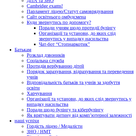
ДПА та ЗНО
Cambridge exams!
Парламент ліцею/Статут самоврядування
Сайт освітнього омбудсмена
Куди звернутись по допомогу?
Поради учням щодо протидії булінгу
Організації та установи, до яких слід
звернутись у випадку насильства
Чат-бот “Стопнаркотик”
Батькам
Розклад дзвоників
Соціальна служба
Протидія вербуванню дітей
Порядок зарахування, відрахування та переведення
учнів
Відповідальність батьків та учнів за здобуття
освіти
Харчування
Організації та установи, до яких слід звернутись у
випадку насильства
Поради щодо булінгу та кібербулінгу
Як врятувати дитину від комп’ютерної залежності
наші успіхи
Гордість ліцею / Медалісти
ЗНО / НМТ