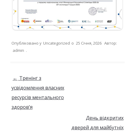
Опубліковано у
Uncategorized
о
25 Січня, 2026
Автор:
admin
.
Навігація по запису
←
Тренінг з
усвідомлення власних
ресурсів ментального
здоров’я
День відкритих
дверей для майбутніх