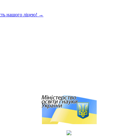
сть нашого ліцею!
→