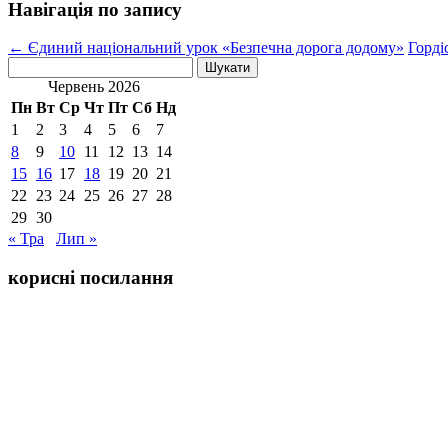
Навігація по запису
←
Єдиний національний урок «Безпечна дорога додому»
Горді
Пошук:
Червень 2026
Пн
Вт
Ср
Чт
Пт
Сб
Нд
1
2
3
4
5
6
7
8
9
10
11
12
13
14
15
16
17
18
19
20
21
22
23
24
25
26
27
28
29
30
« Тра
Лип »
корисні посилання