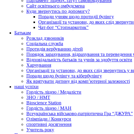
Парламент ліцею/Статут самоврядування
Сайт освітнього омбудсмена
Куди звернутись по допомогу?
Поради учням щодо протидії булінгу
Організації та установи, до яких слід звернут
Чат-бот “Стопнаркотик”
Батькам
Розклад дзвоників
Соціальна служба
Протидія вербуванню дітей
Порядок зарахування, відрахування та переведення 
Відповідальність батьків та учнів за здобуття освіти
Харчування
Організації та установи, до яких слід звернутись у 
Поради щодо булінгу та кібербулінгу
Як врятувати дитину від комп’ютерної залежності
наші успіхи
Гордість ліцею / Медалісти
ЗНО / НМТ
Bioscience Station
Гордість ліцею / МАН
Всеукраїнська військово-патріотична Гра “ДЖУРА”
Олімпіади / Конкурси
спортивні досягнення
Учитель року