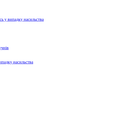
ись у випадку насильства
учнів
випадку насильства