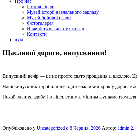
Про нас
Історія ліцею
Музей історії навчального закладу
Музей бойової слави
Фотогалерея
Наявність вакантних посад
Контакти
вхід
Щасливої дороги, випускники!
Випускний вечір — це не просто свято прощання зі школою. Це 
Наші випускники зробили ще один важливий крок у доросле житт
Нехай знання, здобуті в ліцеї, стануть міцним фундаментом дл
Опубліковано у
Uncategorized
о
8 Червня, 2026
Автор:
admin 2
.