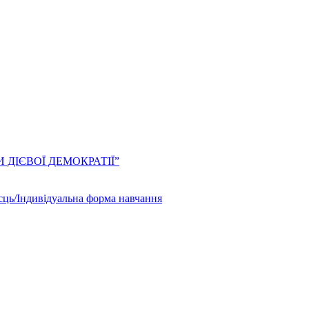
ЛИ ДІЄВОЇ ДЕМОКРАТІЇ”
сць/Індивідуальна форма навчання