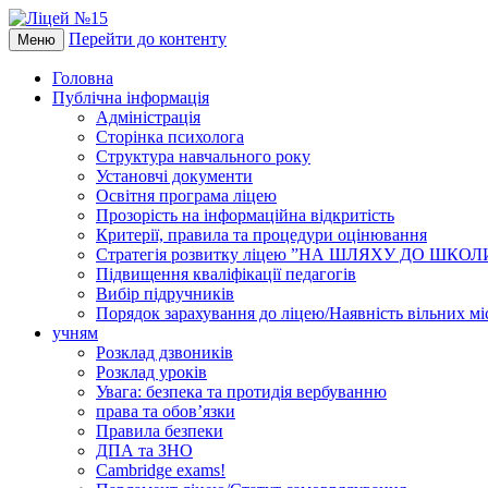
Перейти до контенту
Меню
Головна
Публічна інформація
Адміністрація
Сторінка психолога
Структура навчального року
Установчі документи
Освітня програма ліцею
Прозорість на інформаційна відкритість
Критерії, правила та процедури оцінювання
Стратегія розвитку ліцею ”НА ШЛЯХУ ДО ШКО
Підвищення кваліфікації педагогів
Вибір підручників
Порядок зарахування до ліцею/Наявність вільних мі
учням
Розклад дзвоників
Розклад уроків
Увага: безпека та протидія вербуванню
права та обов’язки
Правила безпеки
ДПА та ЗНО
Cambridge exams!