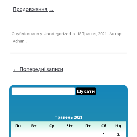
Продовження
→
Опубліковано у
Uncategorized
о
18 Травня, 2021
Автор:
Admin
.
Навігація по запису
←
Попередні записи
Пошук:
Травень 2021
Пн
Вт
Ср
Чт
Пт
Сб
Нд
1
2