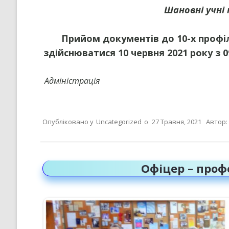
Шановні учні
КРИТЕРІЇ, ПРАВИЛА ТА
ПРОЦЕДУРИ ОЦІНЮВАННЯ
Прийом документів до 10-х профіль
СТРАТЕГІЯ РОЗВИТКУ ЛІЦЕ
здійснюватися 10 червня 2021 року з 09
”НА ШЛЯХУ ДО ШКОЛИ ДІЄВ
ДЕМОКРАТІЇ”
Адміністрація
ПІДВИЩЕННЯ КВАЛІФІКАЦІЇ
ПЕДАГОГІВ
ВИБІР ПІДРУЧНИКІВ
Опубліковано у
Uncategorized
о
27 Травня, 2021
Автор:
ПОРЯДОК ЗАРАХУВАННЯ ДО
ЛІЦЕЮ/НАЯВНІСТЬ ВІЛЬНИХ
МІСЦЬ/ІНДИВІДУАЛЬНА ФОР
НАВЧАННЯ
Офіцер – проф