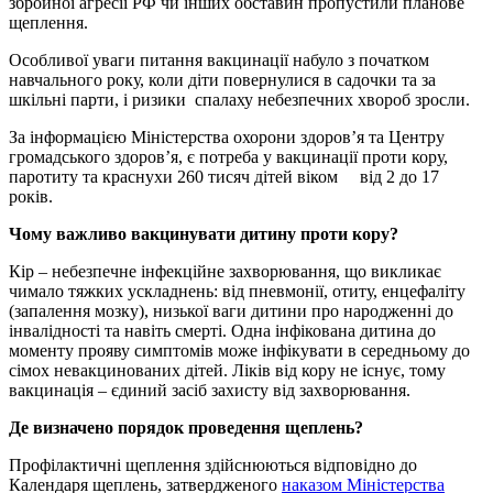
збройної агресії РФ чи інших обставин пропустили планове
щеплення.
Особливої уваги питання вакцинації набуло з початком
навчального року, коли діти повернулися в садочки та за
шкільні парти, і ризики спалаху небезпечних хвороб зросли.
За інформацією Міністерства охорони здоров’я та Центру
громадського здоров’я, є потреба у вакцинації проти кору,
паротиту та краснухи 260 тисяч дітей віком від 2 до 17
років.
Чому важливо вакцинувати дитину проти кору?
Кір – небезпечне інфекційне захворювання, що викликає
чимало тяжких ускладнень: від пневмонії, отиту, енцефаліту
(запалення мозку), низької ваги дитини про народженні до
інвалідності та навіть смерті. Одна інфікована дитина до
моменту прояву симптомів може інфікувати в середньому до
сімох невакцинованих дітей. Ліків від кору не існує, тому
вакцинація – єдиний засіб захисту від захворювання.
Де визначено порядок проведення щеплень?
Профілактичні щеплення здійснюються відповідно до
Календаря щеплень, затвердженого
наказом Міністерства