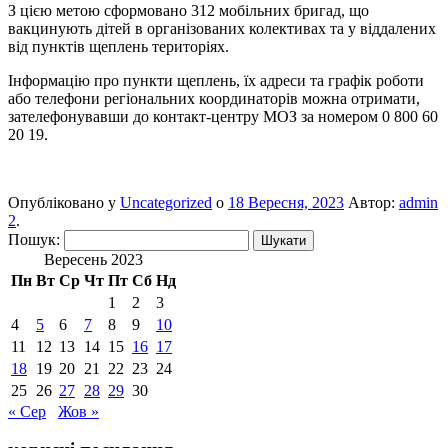
З цією метою сформовано 312 мобільних бригад, що
вакцинують дітей в організованих колективах та у віддалених
від пунктів щеплень територіях.
Інформацію про пункти щеплень, їх адреси та графік роботи
або телефони регіональних координаторів можна отримати,
зателефонувавши до контакт-центру МОЗ за номером 0 800 60
20 19.
Опубліковано у
Uncategorized
о
18 Вересня, 2023
Автор:
admin
2
.
Пошук:
Вересень 2023
Пн
Вт
Ср
Чт
Пт
Сб
Нд
1
2
3
4
5
6
7
8
9
10
11
12
13
14
15
16
17
18
19
20
21
22
23
24
25
26
27
28
29
30
« Сер
Жов »