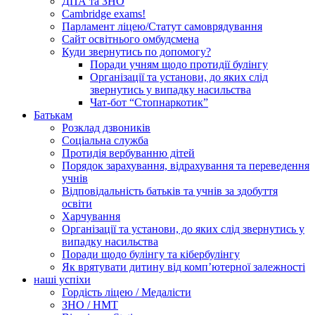
ДПА та ЗНО
Cambridge exams!
Парламент ліцею/Статут самоврядування
Сайт освітнього омбудсмена
Куди звернутись по допомогу?
Поради учням щодо протидії булінгу
Організації та установи, до яких слід
звернутись у випадку насильства
Чат-бот “Стопнаркотик”
Батькам
Розклад дзвоників
Соціальна служба
Протидія вербуванню дітей
Порядок зарахування, відрахування та переведення
учнів
Відповідальність батьків та учнів за здобуття
освіти
Харчування
Організації та установи, до яких слід звернутись у
випадку насильства
Поради щодо булінгу та кібербулінгу
Як врятувати дитину від комп’ютерної залежності
наші успіхи
Гордість ліцею / Медалісти
ЗНО / НМТ