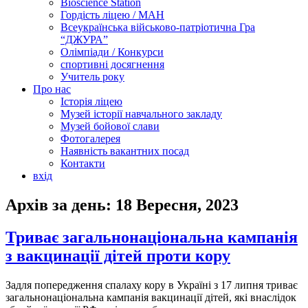
Bioscience Station
Гордість ліцею / МАН
Всеукраїнська військово-патріотична Гра
“ДЖУРА”
Олімпіади / Конкурси
спортивні досягнення
Учитель року
Про нас
Історія ліцею
Музей історії навчального закладу
Музей бойової слави
Фотогалерея
Наявність вакантних посад
Контакти
вхід
Архів за день:
18 Вересня, 2023
Триває загальнонаціональна кампанія
з вакцинації дітей проти кору
Задля попередження спалаху кору в Україні з 17 липня триває
загальнонаціональна кампанія вакцинації дітей, які внаслідок