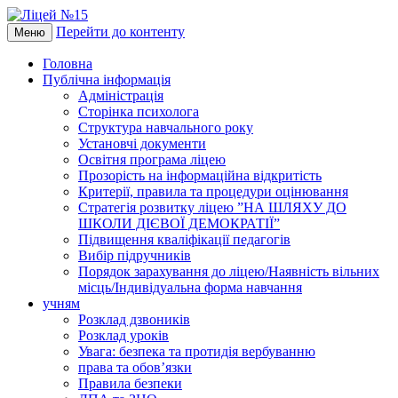
Перейти до контенту
Меню
Головна
Публічна інформація
Адміністрація
Сторінка психолога
Структура навчального року
Установчі документи
Освітня програма ліцею
Прозорість на інформаційна відкритість
Критерії, правила та процедури оцінювання
Стратегія розвитку ліцею ”НА ШЛЯХУ ДО
ШКОЛИ ДІЄВОЇ ДЕМОКРАТІЇ”
Підвищення кваліфікації педагогів
Вибір підручників
Порядок зарахування до ліцею/Наявність вільних
місць/Індивідуальна форма навчання
учням
Розклад дзвоників
Розклад уроків
Увага: безпека та протидія вербуванню
права та обов’язки
Правила безпеки