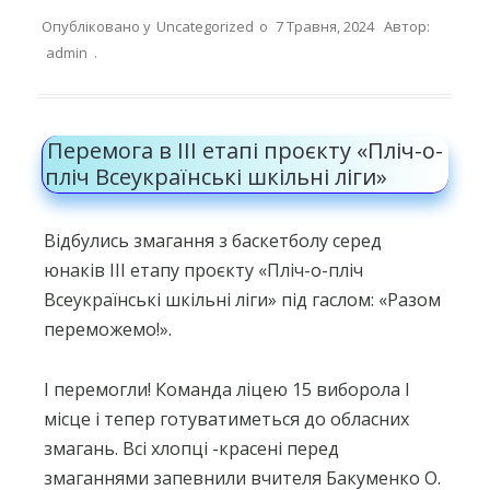
Опубліковано у
Uncategorized
о
7 Травня, 2024
Автор:
admin
.
Перемога в ІІІ етапі проєкту «Пліч-о-
пліч Всеукраїнські шкільні ліги»
Відбулись змагання з баскетболу серед
юнаків ІІІ етапу проєкту «Пліч-о-пліч
Всеукраїнські шкільні ліги» під гаслом: «Разом
переможемо!».
І перемогли! Команда ліцею 15 виборола І
місце і тепер готуватиметься до обласних
змагань. Всі хлопці -красені перед
змаганнями запевнили вчителя Бакуменко О.