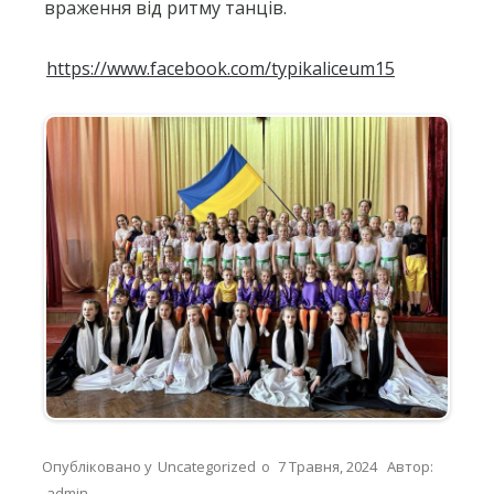
враження від ритму танців.
https://www.facebook.com/typikaliceum15
Опубліковано у
Uncategorized
о
7 Травня, 2024
Автор:
admin
.