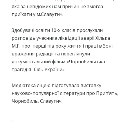
яка за невідомих нам причин не змогла
приїхати у м.Славутич.
Здобувачі освіти 10-х класів прослухали
розповідь учасника ліквідації аварії Хілька
М.Г. про
перші пів року життя і праці в Зоні
враження радіації та переглянули
документальний фільм «Чорнобильська
трагедія- біль України».
Медіатека ліцею підготувала виставку
науково-популярної літератури про Прип’ять,
Чорнобиль, Славутич.