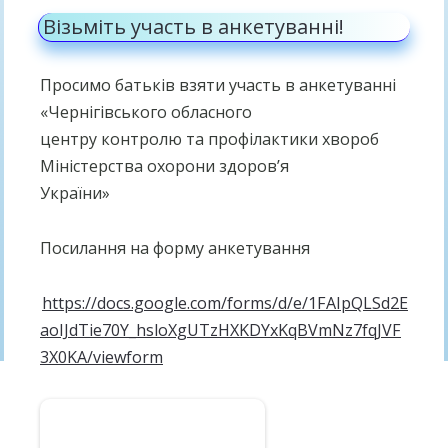
Візьміть участь в анкетуванні!
Просимо батьків взяти участь в анкетуванні
«Чернігівського обласного
центру контролю та профілактики хвороб
Міністерства охорони здоров’я
України»
Посилання на форму анкетування
https://docs.google.com/forms/d/e/1FAIpQLSd2E
aoIJdTie70Y_hsloXgUTzHXKDYxKqBVmNz7fqJVF
3X0KA/viewform