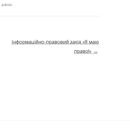
admin
.
Інформаційно-правовий захід «Я маю
право!»
→