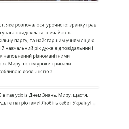
ст, яке розпочалося урочисто: зранку грав
 увага приділялася звичайно ж
кільну парту, та найстаршим учням ліцею
ій навчальний рік дуже відповідальний і
ож наповнений різноманітними
ок Миру, потім уроки тривали
особливою лояльністю з
ітає усіх із Днем Знань. Миру, щастя,
удьте патріотами! Любіть себе і Україну!