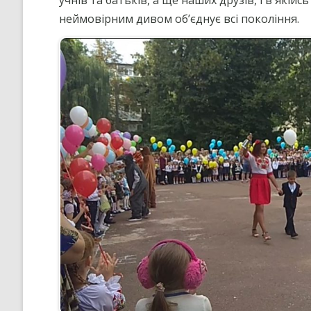
учнів та батьків, а ще наших друзів, і в якійс
неймовірним дивом об’єднує всі покоління.