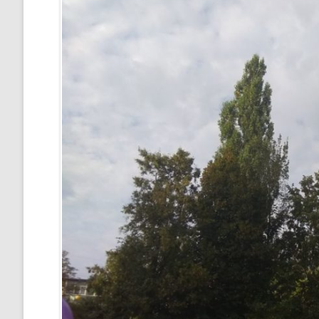
”НА ШЛЯХУ ДО ШКОЛИ ДІЄВ
ДЕМОКРАТІЇ”
ПІДВИЩЕННЯ КВАЛІФІКАЦІЇ
ПЕДАГОГІВ
ВИБІР ПІДРУЧНИКІВ
ПОРЯДОК ЗАРАХУВАННЯ ДО
ЛІЦЕЮ/НАЯВНІСТЬ ВІЛЬНИХ
МІСЦЬ/ІНДИВІДУАЛЬНА ФОР
НАВЧАННЯ