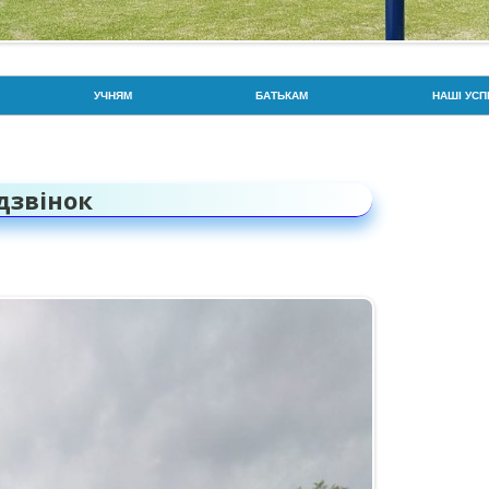
Перейти до контенту
УЧНЯМ
БАТЬКАМ
НАШІ УСП
РОЗКЛАД ДЗВОНИКІВ
РОЗКЛАД ДЗВОНИКІВ
ГОРДІСТЬ
РОЗКЛАД УРОКІВ
СОЦІАЛЬНА СЛУЖБА
ЗНО / НМТ
дзвінок
УВАГА: БЕЗПЕКА ТА ПРОТИДІЯ
ПРОТИДІЯ ВЕРБУВАННЮ ДІТЕЙ
BIOSCIEN
ВЕРБУВАННЮ
ПОРЯДОК ЗАРАХУВАННЯ,
ГОРДІСТЬ
ПРАВА ТА ОБОВ’ЯЗКИ
ВІДРАХУВАННЯ ТА
ВСЕУКРАЇ
ПЕРЕВЕДЕННЯ УЧНІВ
ПРАВИЛА БЕЗПЕКИ
ПАТРІОТИ
ВІДПОВІДАЛЬНІСТЬ БАТЬКІВ ТА
ЙНА
ДПА ТА ЗНО
ОЛІМПІАД
УЧНІВ ЗА ЗДОБУТТЯ ОСВІТИ
CAMBRIDGE EXAMS!
СПОРТИВ
ХАРЧУВАННЯ
ПАРЛАМЕНТ ЛІЦЕЮ/СТАТУТ
УЧИТЕЛЬ 
ОРГАНІЗАЦІЇ ТА УСТАНОВИ, ДО
САМОВРЯДУВАННЯ
ЯКИХ СЛІД ЗВЕРНУТИСЬ У
Ю
ВИПАДКУ НАСИЛЬСТВА