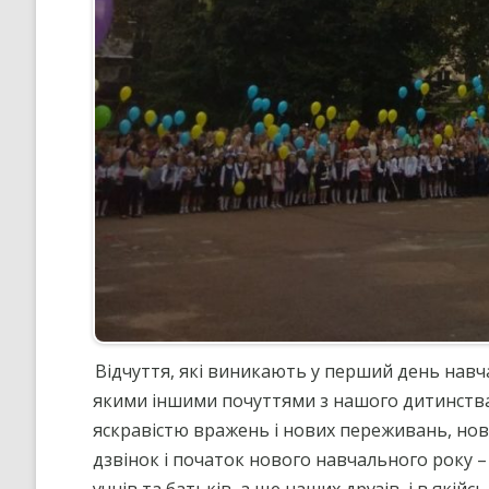
Відчуття, які виникають у перший день навч
якими іншими почуттями з нашого дитинства
яскравістю вражень і нових переживань, нови
дзвінок і початок нового навчального року –