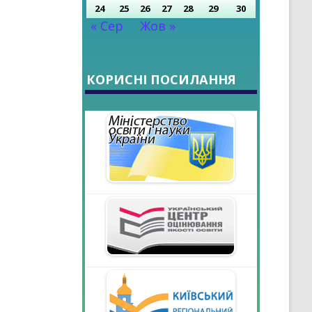
24
25
26
27
28
29
30
« Сер
Жов »
КОРИСНІ ПОСИЛАННЯ