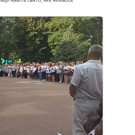
ь мірі навіть свято, яке якимось