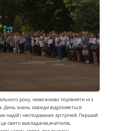
ального року, неможливо порівняти ні з
. День знань завжди відрізняється
х надій і несподіваних зустрічей. Перший
 це свято викладачів,вчителів,