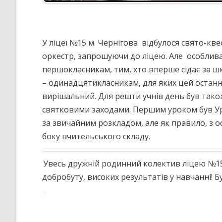
У ліцеї №15 м. Чернігова відбулося свято-кве
оркестр, запрошуючи до ліцею. Але особлива
першокласникам, тим, хто вперше сідає за ш
– одинадцятикласникам, для яких цей останн
вирішальний. Для решти учнів день був так
святковими заходами. Першим уроком був Ур
за звичайним розкладом, але як правило, з 
боку вчительського складу.
Увесь дружній родинний колектив ліцею №15 в
добробуту, високих результатів у навчанні! Б