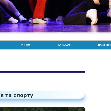
Перейти до контенту
УЧНЯМ
БАТЬКАМ
НАШІ УСП
РОЗКЛАД ДЗВОНИКІВ
РОЗКЛАД ДЗВОНИКІВ
ГОРДІСТЬ
РОЗКЛАД УРОКІВ
СОЦІАЛЬНА СЛУЖБА
ЗНО / НМТ
УВАГА: БЕЗПЕКА ТА ПРОТИДІЯ
ПРОТИДІЯ ВЕРБУВАННЮ ДІТЕЙ
BIOSCIEN
ВЕРБУВАННЮ
ПОРЯДОК ЗАРАХУВАННЯ,
ГОРДІСТЬ
ПРАВА ТА ОБОВ’ЯЗКИ
ВІДРАХУВАННЯ ТА
ВСЕУКРАЇ
ПЕРЕВЕДЕННЯ УЧНІВ
’я та спорту
ПРАВИЛА БЕЗПЕКИ
ПАТРІОТИ
ВІДПОВІДАЛЬНІСТЬ БАТЬКІВ ТА
ЙНА
ДПА ТА ЗНО
ОЛІМПІАД
УЧНІВ ЗА ЗДОБУТТЯ ОСВІТИ