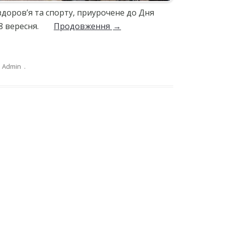
о здоров’я та спорту, приурочене до Дня
ть 8 вересня.
Продовження
→
Admin
.