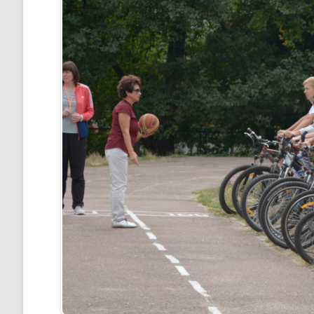
КРИТЕРІЇ, ПРАВИЛА ТА
ПРОЦЕДУРИ ОЦІНЮВАННЯ
СТРАТЕГІЯ РОЗВИТКУ ЛІЦЕ
”НА ШЛЯХУ ДО ШКОЛИ ДІЄВ
ДЕМОКРАТІЇ”
ПІДВИЩЕННЯ КВАЛІФІКАЦІЇ
ПЕДАГОГІВ
ВИБІР ПІДРУЧНИКІВ
ПОРЯДОК ЗАРАХУВАННЯ ДО
ЛІЦЕЮ/НАЯВНІСТЬ ВІЛЬНИХ
МІСЦЬ/ІНДИВІДУАЛЬНА ФОР
НАВЧАННЯ