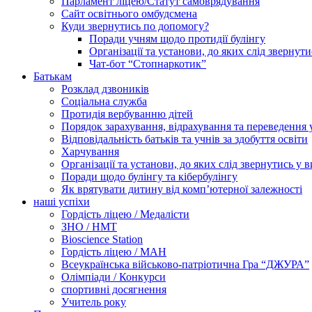
Парламент ліцею/Статут самоврядування
Сайт освітнього омбудсмена
Куди звернутись по допомогу?
Поради учням щодо протидії булінгу
Організації та установи, до яких слід звернут
Чат-бот “Стопнаркотик”
Батькам
Розклад дзвоників
Соціальна служба
Протидія вербуванню дітей
Порядок зарахування, відрахування та переведення 
Відповідальність батьків та учнів за здобуття освіти
Харчування
Організації та установи, до яких слід звернутись у 
Поради щодо булінгу та кібербулінгу
Як врятувати дитину від комп’ютерної залежності
наші успіхи
Гордість ліцею / Медалісти
ЗНО / НМТ
Bioscience Station
Гордість ліцею / МАН
Всеукраїнська військово-патріотична Гра “ДЖУРА”
Олімпіади / Конкурси
спортивні досягнення
Учитель року