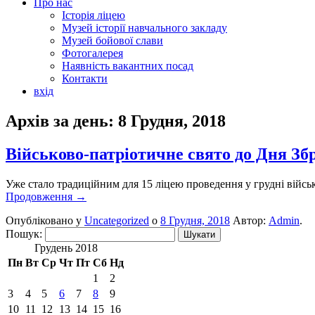
Про нас
Історія ліцею
Музей історії навчального закладу
Музей бойової слави
Фотогалерея
Наявність вакантних посад
Контакти
вхід
Архів за день:
8 Грудня, 2018
Військово-патріотичне свято до Дня Зб
Уже стало традиційним для 15 ліцею проведення у грудні війсь
Продовження
→
Опубліковано у
Uncategorized
о
8 Грудня, 2018
Автор:
Admin
.
Пошук:
Грудень 2018
Пн
Вт
Ср
Чт
Пт
Сб
Нд
1
2
3
4
5
6
7
8
9
10
11
12
13
14
15
16