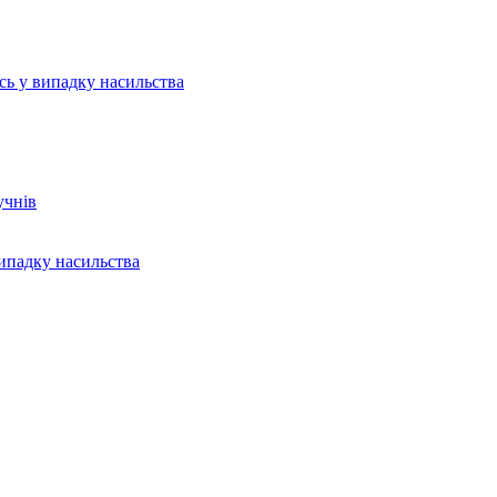
ись у випадку насильства
учнів
випадку насильства