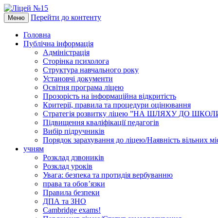
Перейти до контенту
Меню
Головна
Публічна інформація
Адміністрація
Сторінка психолога
Структура навчального року
Установчі документи
Освітня програма ліцею
Прозорість на інформаційна відкритість
Критерії, правила та процедури оцінювання
Стратегія розвитку ліцею ”НА ШЛЯХУ ДО ШКО
Підвищення кваліфікації педагогів
Вибір підручників
Порядок зарахування до ліцею/Наявність вільних мі
учням
Розклад дзвоників
Розклад уроків
Увага: безпека та протидія вербуванню
права та обов’язки
Правила безпеки
ДПА та ЗНО
Cambridge exams!