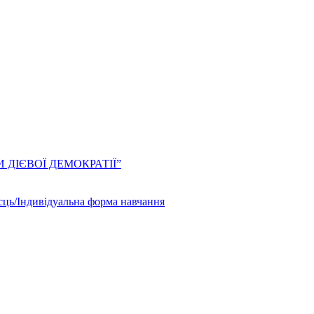
ЛИ ДІЄВОЇ ДЕМОКРАТІЇ”
сць/Індивідуальна форма навчання