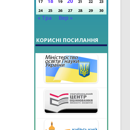
18
20
17
19
21
22
23
24
25
26
27
28
29
30
« Тра
Вер »
КОРИСНІ ПОСИЛАННЯ