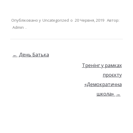
Опубліковано у
Uncategorized
о
20 Червня, 2019
Автор:
Admin
.
Навігація по запису
←
День Батька
Тренінг у рамках
проєкту
«Демократична
школа»
→