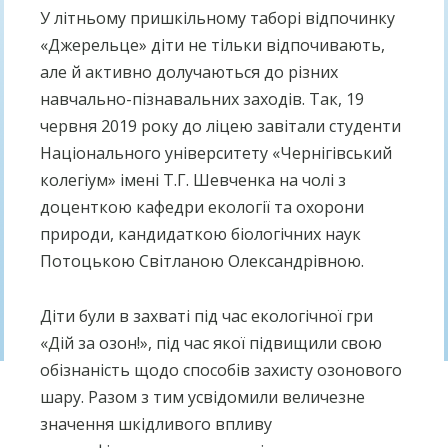
У літньому пришкільному таборі відпочинку
«Джерельце» діти не тільки відпочивають,
але й активно долучаються до різних
навчально-пізнавальних заходів. Так, 19
червня 2019 року до ліцею завітали студенти
Національного університету «Чернігівський
колегіум» імені Т.Г. Шевченка на чолі з
доценткою кафедри екології та охорони
природи, кандидаткою біологічних наук
Потоцькою Світланою Олександрівною.
Діти були в захваті під час екологічної гри
«Дій за озон!», під час якої підвищили свою
обізнаність щодо способів захисту озонового
шару. Разом з тим усвідомили величезне
значення шкідливого впливу