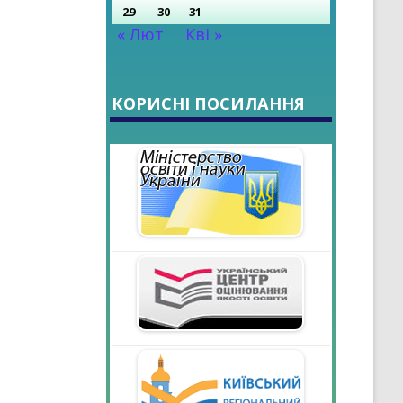
29
30
31
« Лют
Кві »
КОРИСНІ ПОСИЛАННЯ