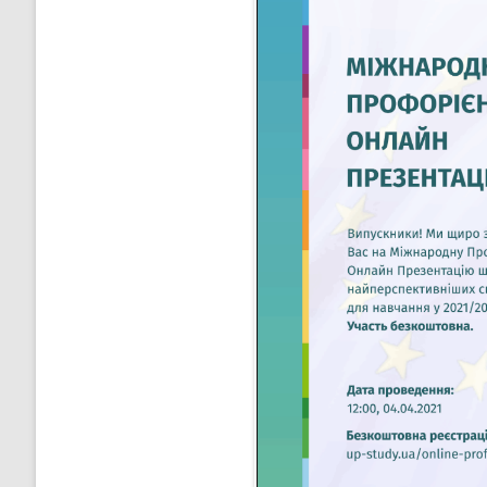
”НА ШЛЯХУ ДО ШКОЛИ ДІЄВ
ДЕМОКРАТІЇ”
ПІДВИЩЕННЯ КВАЛІФІКАЦІЇ
ПЕДАГОГІВ
ВИБІР ПІДРУЧНИКІВ
ПОРЯДОК ЗАРАХУВАННЯ ДО
ЛІЦЕЮ/НАЯВНІСТЬ ВІЛЬНИХ
МІСЦЬ/ІНДИВІДУАЛЬНА ФОР
НАВЧАННЯ