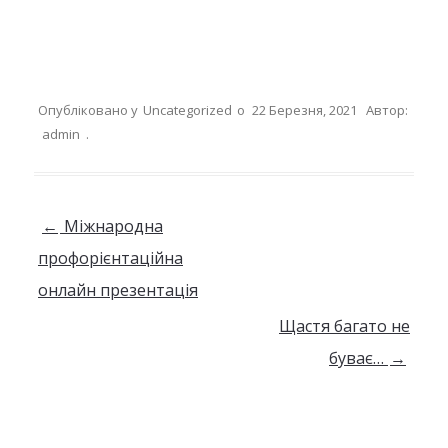
Опубліковано у
Uncategorized
о
22 Березня, 2021
Автор:
admin
.
Навігація по запису
←
Міжнародна
профорієнтаційна
онлайн презентація
Щастя багато не
буває…
→