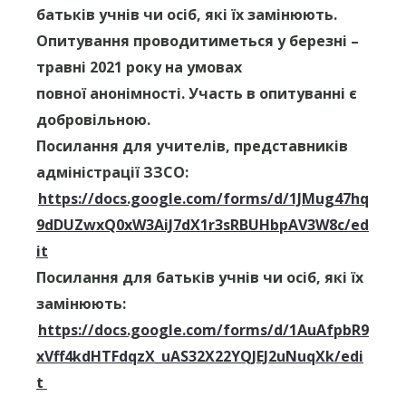
батьків учнів чи осіб, які їх замінюють.
Опитування проводитиметься у березні –
травні 2021 року на умовах
повної анонімності. Участь в опитуванні є
добровільною.
Посилання для учителів, представників
адміністрації ЗЗСО:
https://docs.google.com/forms/d/1JMug47hq
9dDUZwxQ0xW3AiJ7dX1r3sRBUHbpAV3W8c/ed
it
Посилання для батьків учнів чи осіб, які їх
замінюють:
https://docs.google.com/forms/d/1AuAfpbR9
xVff4kdHTFdqzX_uAS32X22YQJEJ2uNuqXk/edi
t