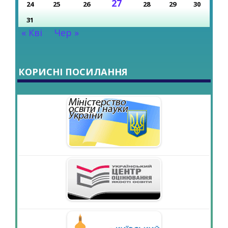
27
24
25
26
28
29
30
31
« Кві
Чер »
КОРИСНІ ПОСИЛАННЯ