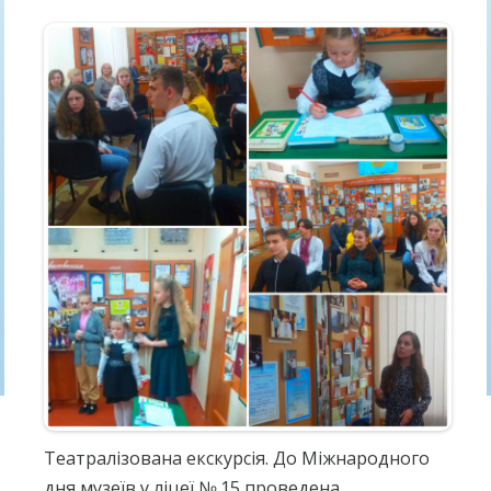
Театралізована екскурсія. До Міжнародного
дня музеїв у ліцеї № 15 проведена