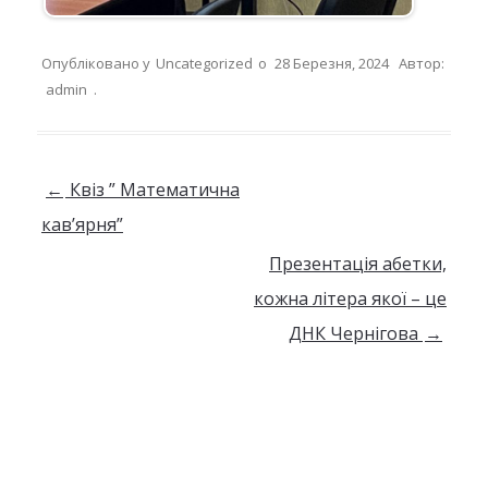
Опубліковано у
Uncategorized
о
28 Березня, 2024
Автор:
admin
.
Навігація по запису
←
Квіз ” Математична
кав’ярня”
Презентація абетки,
кожна літера якої – це
ДНК Чернігова
→