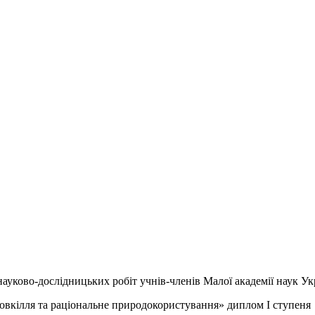
ауково-дослідницьких робіт учнів-членів Малої академії наук Ук
овкілля та раціональне природокористування» диплом І ступеня