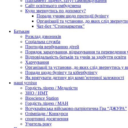
Парламент ліцею/Статут самоврядування
Сайт освітнього омбудсмена
Куди звернутись по допомогу?
Поради учням щодо протидії булінгу
Організації та установи, до яких слід звернут
Чат-бот “Стопнаркотик”
Батькам
Розклад дзвоників
Соціальна служба
Протидія вербуванню дітей
Порядок зарахування, відрахування та переведення 
Відповідальність батьків та учнів за здобуття освіти
Харчування
Організації та установи, до яких слід звернутись у 
Поради щодо булінгу та кібербулінгу
Як врятувати дитину від комп’ютерної залежності
наші успіхи
Гордість ліцею / Медалісти
ЗНО / НМТ
Bioscience Station
Гордість ліцею / МАН
Всеукраїнська військово-патріотична Гра “ДЖУРА”
Олімпіади / Конкурси
спортивні досягнення
Учитель року