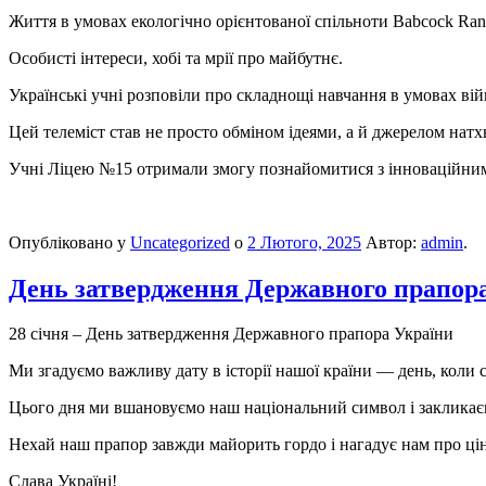
Життя в умовах екологічно орієнтованої спільноти Babcock Ranc
Особисті інтереси, хобі та мрії про майбутнє.
Українські учні розповіли про складнощі навчання в умовах ві
Цей телеміст став не просто обміном ідеями, а й джерелом натх
Учні Ліцею №15 отримали змогу познайомитися з інноваційним п
Опубліковано у
Uncategorized
о
2 Лютого, 2025
Автор:
admin
.
День затвердження Державного прапор
28 січня – День затвердження Державного прапора України
Ми згадуємо важливу дату в історії нашої країни — день, коли
Цього дня ми вшановуємо наш національний символ і закликаємо
Нехай наш прапор завжди майорить гордо і нагадує нам про цін
Слава Україні!