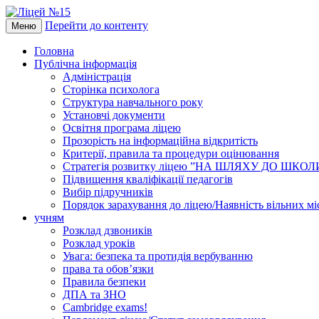
Перейти до контенту
Меню
Головна
Публічна інформація
Адміністрація
Сторінка психолога
Структура навчального року
Установчі документи
Освітня програма ліцею
Прозорість на інформаційна відкритість
Критерії, правила та процедури оцінювання
Стратегія розвитку ліцею ”НА ШЛЯХУ ДО ШКО
Підвищення кваліфікації педагогів
Вибір підручників
Порядок зарахування до ліцею/Наявність вільних мі
учням
Розклад дзвоників
Розклад уроків
Увага: безпека та протидія вербуванню
права та обов’язки
Правила безпеки
ДПА та ЗНО
Cambridge exams!