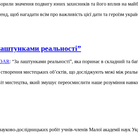
обговорили значення подвигу юних захисників та його вплив на май
д, щоб нагадати всім про важливість цієї дати та героїзм україн
лаштунками реальності”
DAR
: “За лаштунками реальності”, яка поринає в складний та ба
 створення мистецьких об’єктів, що досліджують межі між реаль
світ мистецтва, який змушує переосмислити наше розуміння навк
ауково-дослідницьких робіт учнів-членів Малої академії наук Ук