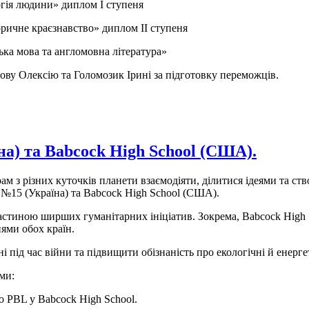
гія людини» диплом І ступеня
ричне краєзнавство» диплом ІІ ступеня
ька мова та англомовна література»
ову Олексію та Голомозик Ірині за підготовку переможців.
а) та Babcock High School (США).
рам з різних куточків планети взаємодіяти, ділитися ідеями та ст
 №15 (Україна) та Babcock High School (США).
астиною ширших гуманітарних ініціатив. Зокрема, Babcock High Sc
нями обох країн.
і під час війни та підвищити обізнаність про екологічні й енерг
ми:
но PBL у Babcock High School.