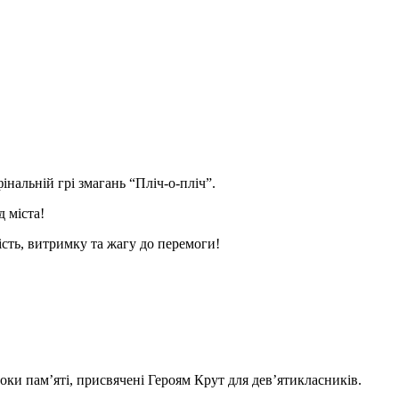
інальній грі змагань “Пліч-о-пліч”.
 міста!
ість, витримку та жагу до перемоги!
оки пам’яті, присвячені Героям Крут для дев’ятикласників.