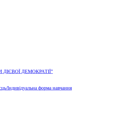
ЛИ ДІЄВОЇ ДЕМОКРАТІЇ”
сць/Індивідуальна форма навчання