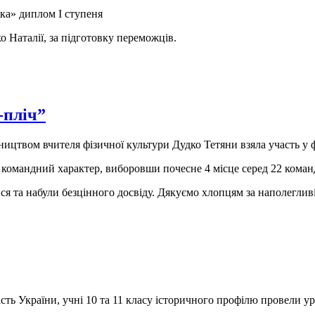
ка» диплом І ступеня
 Наталії, за підготовку переможців.
-пліч”
ництвом вчителя фізичної культури Дудко Тетяни взяла участь у ф
командний характер, виборовши почесне 4 місце серед 22 команд
ся та набули безцінного досвіду. Дякуємо хлопцям за наполеглив
сть України, учні 10 та 11 класу історичного профілю провели ур