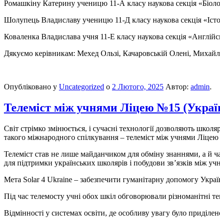
Ромашкіну Катерину ученицю 11-А класу наукова секція «Біоло
Шолупець Владиславу ученицю 11-Д класу наукова секція «Істо
Коваленка Владислава учня 11-Е класу наукова секція «Англійс
Дякуємо керівникам: Мехед Ользі, Качаровській Олені, Михайл
Опубліковано у
Uncategorized
о
2 Лютого, 2025
Автор:
admin
.
Телеміст між учнями Ліцею №15 (Україн
Світ стрімко змінюється, і сучасні технології дозволяють школя
такого міжнародного спілкування – телеміст між учнями Ліцею
Телеміст став не лише майданчиком для обміну знаннями, а й ч
для
підтримки українських школярів і побудови зв’язків між уч
Мета Solar 4 Ukraine – забезпечити гуманітарну допомогу Україн
Під час телемосту учні обох шкіл обговорювали різноманітні те
Відмінності у системах освіти, де особливу увагу було приділе