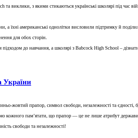
h та виклики, з якими стикаються українські школярі під час вій
йни, а їхні американські однолітки висловили підтримку й поділ
нення для обох сторін.
ідходом до навчання, а школярі з Babcock High School – дізнати
а України
 синьо-жовтий прапор, символ свободи, незалежності та єдності,
 кожного пам’ятати, що прапор — це не лише атрибут держави, а
ність свободи та незалежності!