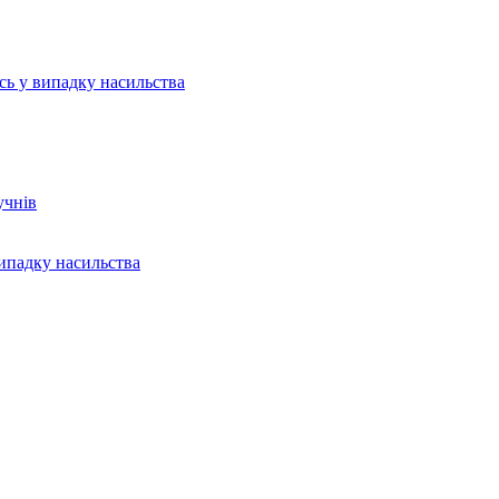
ись у випадку насильства
учнів
випадку насильства