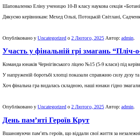
Шаповаленко Еліну ученицю 10-В класу наукова секція «Ботані
Дякуємо керівникам: Мехед Ользі, Потоцькій Світлані, Садченко
Опубліковано у
Uncategorized
о
2 Лютого, 2025
Автор:
admin
.
Участь у фінальній грі змагань “Пліч-о
Команда юнаків Чернігівського ліцею №15 (5-9 класи) під керів
У напруженій боротьбі хлопці показали справжню силу духу та 
Хоч фінальна гра видалась складною, наші юнаки гідно змагали
Опубліковано у
Uncategorized
о
2 Лютого, 2025
Автор:
admin
.
День пам’яті Героїв Крут
Вшановуючи пам’ять героїв, що віддали свої життя за незалежні