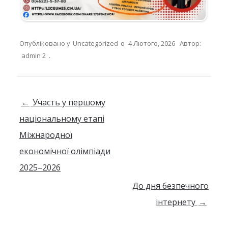
Опубліковано у
Uncategorized
о
4 Лютого, 2026
Автор:
admin 2
.
Навігація по запису
←
Участь у першому
національному етапі
Міжнародної
економічної олімпіади
2025–2026
До дня безпечного
інтернету
→