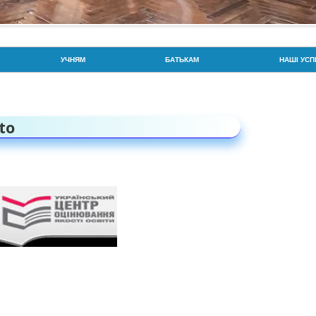
Перейти до контенту
УЧНЯМ
БАТЬКАМ
НАШІ УСП
РОЗКЛАД ДЗВОНИКІВ
РОЗКЛАД ДЗВОНИКІВ
ГОРДІСТЬ
РОЗКЛАД УРОКІВ
СОЦІАЛЬНА СЛУЖБА
ЗНО / НМТ
to
УВАГА: БЕЗПЕКА ТА ПРОТИДІЯ
ПРОТИДІЯ ВЕРБУВАННЮ ДІТЕЙ
BIOSCIEN
ВЕРБУВАННЮ
ПОРЯДОК ЗАРАХУВАННЯ,
ГОРДІСТЬ
ПРАВА ТА ОБОВ’ЯЗКИ
ВІДРАХУВАННЯ ТА
ВСЕУКРАЇ
ПЕРЕВЕДЕННЯ УЧНІВ
ПРАВИЛА БЕЗПЕКИ
ПАТРІОТИ
ВІДПОВІДАЛЬНІСТЬ БАТЬКІВ ТА
ЙНА
ДПА ТА ЗНО
ОЛІМПІАД
УЧНІВ ЗА ЗДОБУТТЯ ОСВІТИ
CAMBRIDGE EXAMS!
СПОРТИВ
ХАРЧУВАННЯ
ПАРЛАМЕНТ ЛІЦЕЮ/СТАТУТ
УЧИТЕЛЬ 
ОРГАНІЗАЦІЇ ТА УСТАНОВИ, ДО
САМОВРЯДУВАННЯ
ЯКИХ СЛІД ЗВЕРНУТИСЬ У
Ю
ВИПАДКУ НАСИЛЬСТВА