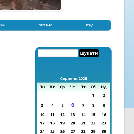
ІХИ
ПРО НАС
ВХІД
 ЛІЦЕЮ / МЕДАЛІСТИ
ІСТОРІЯ ЛІЦЕЮ
МУЗЕЙ ІСТОРІЇ НАВЧАЛЬНОГО
Пошук:
ЗАКЛАДУ
CE STATION
МУЗЕЙ БОЙОВОЇ СЛАВИ
 ЛІЦЕЮ / МАН
ФОТОГАЛЕРЕЯ
Серпень 2026
НСЬКА ВІЙСЬКОВО-
ЧНА ГРА “ДЖУРА”
НАЯВНІСТЬ ВАКАНТНИХ ПОСАД
Пн
Вт
Ср
Чт
Пт
Сб
Нд
1
2
И / КОНКУРСИ
КОНТАКТИ
6
3
4
5
7
8
9
НІ ДОСЯГНЕННЯ
10
11
12
13
14
15
16
РОКУ
17
18
19
20
21
22
23
24
25
26
27
28
29
30