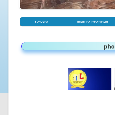
ГОЛОВНА
ПУБЛІЧНА ІНФОРМАЦІЯ
АДМІНІСТРАЦІЯ
СТОРІНКА ПСИХОЛОГА
pho
СТРУКТУРА НАВЧАЛЬНОГО
РОКУ
УСТАНОВЧІ ДОКУМЕНТИ
ОСВІТНЯ ПРОГРАМА ЛІЦЕЮ
ПРОЗОРІСТЬ НА ІНФОРМАЦІ
ВІДКРИТІСТЬ
КРИТЕРІЇ, ПРАВИЛА ТА
ПРОЦЕДУРИ ОЦІНЮВАННЯ
СТРАТЕГІЯ РОЗВИТКУ ЛІЦЕ