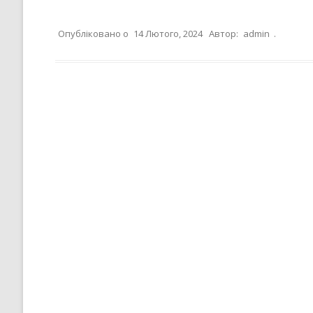
”НА ШЛЯХУ ДО ШКОЛИ ДІЄВ
ДЕМОКРАТІЇ”
Опубліковано о
14 Лютого, 2024
Автор:
admin
.
ПІДВИЩЕННЯ КВАЛІФІКАЦІЇ
ПЕДАГОГІВ
ВИБІР ПІДРУЧНИКІВ
Навігація по запису
ПОРЯДОК ЗАРАХУВАННЯ ДО
ЛІЦЕЮ/НАЯВНІСТЬ ВІЛЬНИХ
МІСЦЬ/ІНДИВІДУАЛЬНА ФОР
НАВЧАННЯ