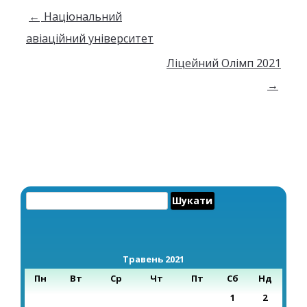
Навігація по запису
←
Національний
авіаційний університет
Ліцейний Олімп 2021
→
Пошук:
Травень 2021
Пн
Вт
Ср
Чт
Пт
Сб
Нд
1
2