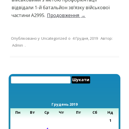
відвідали 1-й батальйон зв’язку військової
частини А2995.
Продовження
→
Опубліковано у
Uncategorized
о
4 Грудня, 2019
Автор:
Admin
.
Пошук:
Грудень 2019
Пн
Вт
Ср
Чт
Пт
Сб
Нд
1