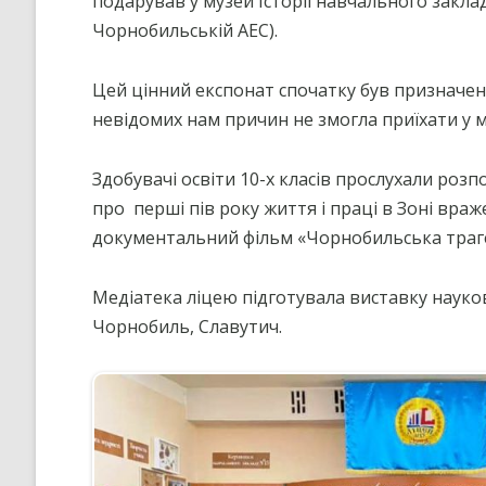
подарував у музей Історії навчального закла
Чорнобильській АЕС).
КРИТЕРІЇ, ПРАВИЛА ТА
ПРОЦЕДУРИ ОЦІНЮВАННЯ
Цей цінний експонат спочатку був призначени
СТРАТЕГІЯ РОЗВИТКУ ЛІЦЕ
”НА ШЛЯХУ ДО ШКОЛИ ДІЄВ
невідомих нам причин не змогла приїхати у м
ДЕМОКРАТІЇ”
ПІДВИЩЕННЯ КВАЛІФІКАЦІЇ
Здобувачі освіти 10-х класів прослухали розпов
ПЕДАГОГІВ
про
перші пів року життя і праці в Зоні враж
документальний фільм «Чорнобильська трагед
ВИБІР ПІДРУЧНИКІВ
ПОРЯДОК ЗАРАХУВАННЯ ДО
Медіатека ліцею підготувала виставку науко
ЛІЦЕЮ/НАЯВНІСТЬ ВІЛЬНИХ
МІСЦЬ/ІНДИВІДУАЛЬНА ФОР
Чорнобиль, Славутич.
НАВЧАННЯ