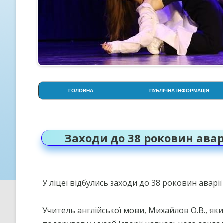
ГОЛОВНА
ПУБЛІЧНА ІНФОРМАЦІЯ
АДМІНІСТРАЦІЯ
СТОРІНКА ПСИХОЛОГА
Заходи до 38 роковин авар
СТРУКТУРА НАВЧАЛЬНОГО
РОКУ
УСТАНОВЧІ ДОКУМЕНТИ
У ліцеї відбулись заходи до 38 роковин аварі
ОСВІТНЯ ПРОГРАМА ЛІЦЕЮ
Учитель англійської мови, Михайлов О.В., яки
ПРОЗОРІСТЬ НА ІНФОРМАЦІ
ВІДКРИТІСТЬ