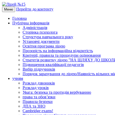
Перейти до контенту
Меню
Головна
Публічна інформація
Адміністрація
Сторінка психолога
Структура навчального року
Установчі документи
Освітня програма ліцею
Прозорість на інформаційна відкритість
Критерії, правила та процедури оцінювання
Стратегія розвитку ліцею ”НА ШЛЯХУ ДО ШКО
Підвищення кваліфікації педагогів
Вибір підручників
Порядок зарахування до ліцею/Наявність вільних мі
учням
Розклад дзвоників
Розклад уроків
Увага: безпека та протидія вербуванню
права та обов’язки
Правила безпеки
ДПА та ЗНО
Cambridge exams!