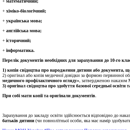
+
математичний;
+
хіміко-біологічний;
+
українська мова;
+
англійська мова;
+
історичний;
+
інформатика.
Перелік документів необхідних для зарахування до 10
1) копія свідоцтва про народження дитини або документа, що
2) оригінал або копія медичної довідки за формою первинної об
медичного профілактичного огляду»
, затвердженою наказом М
3) оригінал свідоцтва про здобуття базової середньої освіти 
При собі мати копії та оригінали документів
.
Зарахування до закладу освіти здійснюється відповідно до нака
батьків дитини
(чи повнолітньої особи, яка має намір здобуват