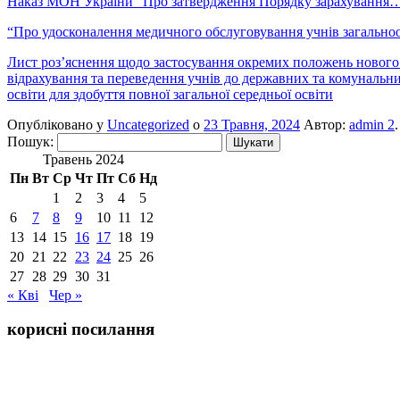
Наказ МОН України “Про затвердження Порядку зарахування…”
“Про удосконалення медичного обслуговування учнів загальноос
Лист роз’яснення щодо застосування окремих положень нового
відрахування та переведення учнів до державних та комунальни
освіти для здобуття повної загальної середньої освіти
Опубліковано у
Uncategorized
о
23 Травня, 2024
Автор:
admin 2
.
Пошук:
Травень 2024
Пн
Вт
Ср
Чт
Пт
Сб
Нд
1
2
3
4
5
6
7
8
9
10
11
12
13
14
15
16
17
18
19
20
21
22
23
24
25
26
27
28
29
30
31
« Кві
Чер »
корисні посилання