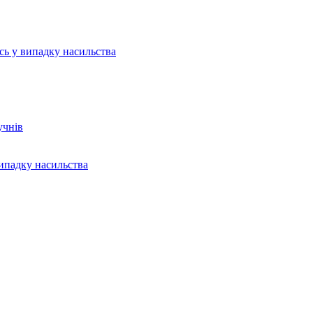
ись у випадку насильства
учнів
випадку насильства