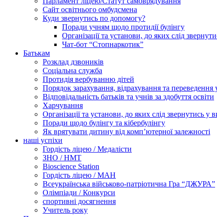
Парламент ліцею/Статут самоврядування
Сайт освітнього омбудсмена
Куди звернутись по допомогу?
Поради учням щодо протидії булінгу
Організації та установи, до яких слід звернут
Чат-бот “Стопнаркотик”
Батькам
Розклад дзвоників
Соціальна служба
Протидія вербуванню дітей
Порядок зарахування, відрахування та переведення 
Відповідальність батьків та учнів за здобуття освіти
Харчування
Організації та установи, до яких слід звернутись у 
Поради щодо булінгу та кібербулінгу
Як врятувати дитину від комп’ютерної залежності
наші успіхи
Гордість ліцею / Медалісти
ЗНО / НМТ
Bioscience Station
Гордість ліцею / МАН
Всеукраїнська військово-патріотична Гра “ДЖУРА”
Олімпіади / Конкурси
спортивні досягнення
Учитель року