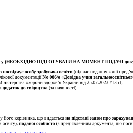
-го класу (НЕОБХІДНО ПІДГОТУВАТИ НА МОМЕНТ ПОДАЧІ док
 посвідчує особу здобувача освіти
(під час подання копії пред’
лікової документації
No 086/о «Довідка учня загальноосвітньог
іністерства охорони здоров’я України від 25.07.2023 #1351;
та додаток до свідоцтва
(за наявності).
зу його керівника, що видається
на підставі заяви про зарахуван
и освіту),
поданої особисто
(з пред’явленням документа, що посві