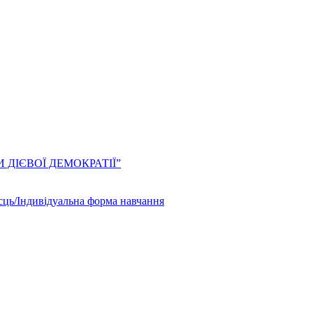
ЛИ ДІЄВОЇ ДЕМОКРАТІЇ”
сць/Індивідуальна форма навчання