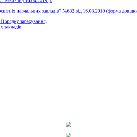
 №367 від 16.04.2018 р.
вітніх навчальних закладів” №682 від 16.08.2010 (форма довідк
 Порядку зарахування,
х закладів