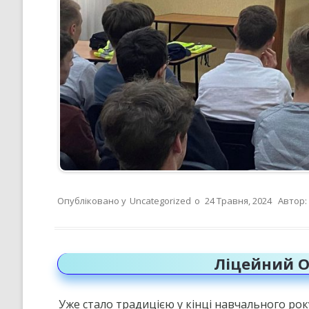
Опубліковано у
Uncategorized
о
24 Травня, 2024
Автор:
Ліцейний О
Уже стало традицією у кінці навчального рок