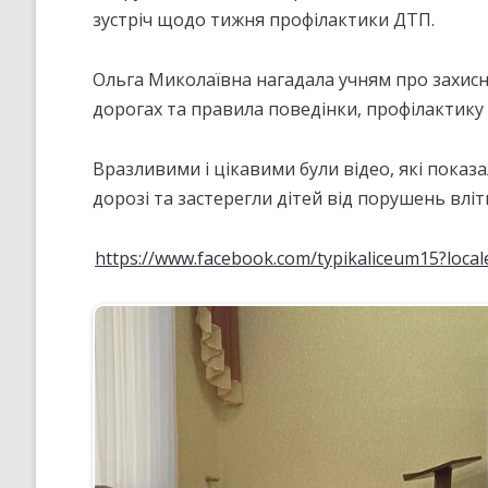
зустріч щодо тижня профілактики ДТП.
ПРОЦЕДУРИ ОЦІНЮВАННЯ
СТРАТЕГІЯ РОЗВИТКУ ЛІЦЕ
Ольга Миколаївна нагадала учням про захисні
”НА ШЛЯХУ ДО ШКОЛИ ДІЄВ
ДЕМОКРАТІЇ”
дорогах та правила поведінки, профілактику
ПІДВИЩЕННЯ КВАЛІФІКАЦІЇ
ПЕДАГОГІВ
Вразливими і цікавими були відео, які показ
дорозі та застерегли дітей від порушень вліт
ВИБІР ПІДРУЧНИКІВ
ПОРЯДОК ЗАРАХУВАННЯ ДО
https://www.facebook.com/typikaliceum15?loca
ЛІЦЕЮ/НАЯВНІСТЬ ВІЛЬНИХ
МІСЦЬ/ІНДИВІДУАЛЬНА ФОР
НАВЧАННЯ