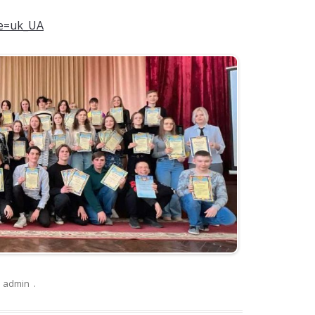
le=uk_UA
admin
.