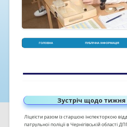
ГОЛОВНА
ПУБЛІЧНА ІНФОРМАЦІЯ
АДМІНІСТРАЦІЯ
СТОРІНКА ПСИХОЛОГА
АРХІВ ЗА ДЕНЬ:
24 ТРАВНЯ, 2024
СТРУКТУРА НАВЧАЛЬНОГО
РОКУ
УСТАНОВЧІ ДОКУМЕНТИ
Зустріч щодо тижня
ОСВІТНЯ ПРОГРАМА ЛІЦЕЮ
ПРОЗОРІСТЬ НА ІНФОРМАЦІ
Ліцеїсти разом із старшою інспекторкою відд
ВІДКРИТІСТЬ
патрульної поліції в Чернігівській області
КРИТЕРІЇ, ПРАВИЛА ТА