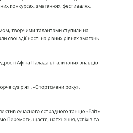
ізних конкурсах, змаганнях, фестивалях,
умом, творчими талантами ступили на
и свої здібності на різних рівнях змагань
дрості Афіна Палада вітали юних знавців
орче сузірʼя» , «Спортсмени року»,
лектив сучасного естрадного танцю «Еліт»
мо Перемоги, щастя, натхнення, успіхів та