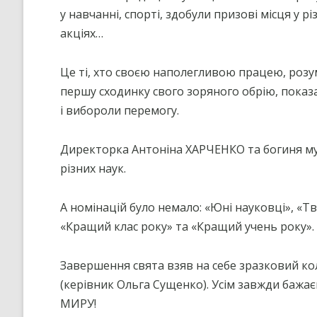
у навчанні, спорті, здобули призові місця у р
акціях…
Це ті, хто своєю наполегливою працею, роз
першу сходинку свого зоряного обрію, показал
і вибороли перемогу.
Директорка Антоніна ХАРЧЕНКО та богиня му
різних наук.
А номінацій було немало: «Юні науковці», «Тв
«Кращий клас року» та «Кращий учень року».
Завершення свята взяв на себе зразковий ко
(керівник Ольга Сущенко). Усім завжди бажає
МИРУ!