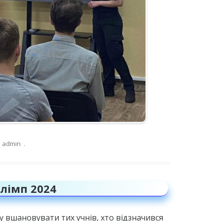
admin
.
лімп 2024
у вшановувати тих учнів, хто відзначився