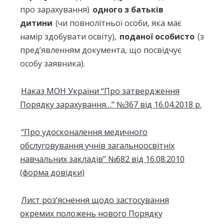
про зарахування)
одного з батьків
дитини
(чи повнолітньої особи, яка має
намір здобувати освіту),
поданої особисто
(з
пред’явленням документа, що посвідчує
особу заявника).
Наказ МОН України “Про затвердження
Порядку зарахування…” №367 від 16.04.2018 р.
“Про удосконалення медичного
обслуговування учнів загальноосвітніх
навчальних закладів” №682 від 16.08.2010
(форма довідки)
Лист роз’яснення щодо застосування
окремих положень нового Порядку