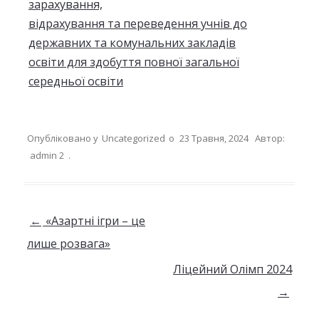
зарахування,
відрахування та переведення учнів до
державних та комунальних закладів
освіти для здобуття повної загальної
середньої освіти
Опубліковано у
Uncategorized
о
23 Травня, 2024
Автор:
admin 2
.
Навігація по запису
←
«Азартні ігри – це
лише розвага»
Ліцейний Олімп 2024
→